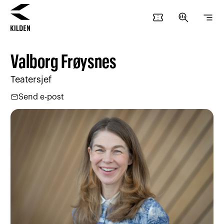
confirmation_number
search_insights
segment
Hopp
Hopp
til
til
Valborg Frøysnes
innhold
navigasjon
Teatersjef
mail
Send e-post