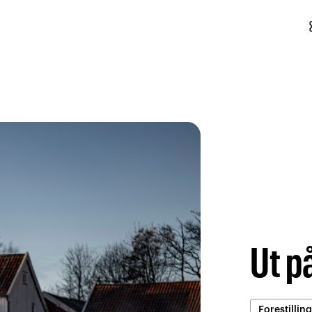
conf
Ut p
Forestilling