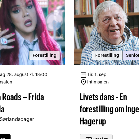
Forestilling
Forestilling
Senio
calendar_today
ag 28. august kl. 18:00
Tir. 1. sep.
location_on
msalen
Intimsalen
a Roads – Frida
Livets dans - En
da
forestilling om Inge
 Sørlandsdager
Hagerup