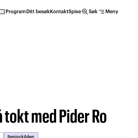
irmation_number
search_insights
segment
Program
Ditt besøk
Kontakt
Spise
Søk
Meny
å tokt med Pider Ro
Seniorkilden