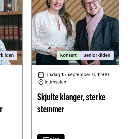
rkilden
Konsert
Seniorkilden
calendar_today
calendar_
Tirsdag 15. september kl. 12:00
location_on
locatio
Intimsalen
Skjulte klanger, sterke
B
me
r
stemmer