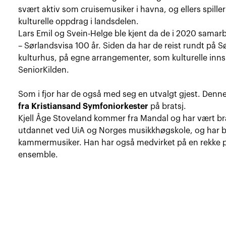
svært aktiv som cruisemusiker i havna, og ellers spille
kulturelle oppdrag i landsdelen.
Lars Emil og Svein-Helge ble kjent da de i 2020 samarb
– Sørlandsvisa 100 år. Siden da har de reist rundt på Sø
kulturhus, på egne arrangementer, som kulturelle innsl
SeniorKilden.
Som i fjor har de også med seg en utvalgt gjest. Denn
fra Kristiansand Symfoniorkester
på bratsj.
Kjell Åge Stoveland kommer fra Mandal og har vært bra
utdannet ved UiA og Norges musikkhøgskole, og har b
kammermusiker. Han har også medvirket på en rekke pla
ensemble.