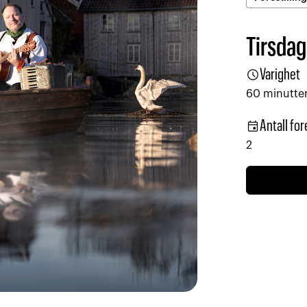
Tirsdag
schedule
Varighet
60 minutte
event
Antall for
2