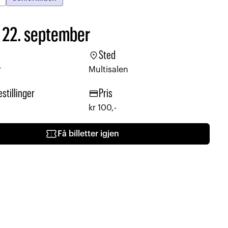
 22. september
location_on
Sted
r
Multisalen
credit_card
estillinger
Pris
kr 100,-
confirmation_number
Få billetter igjen