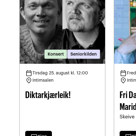
Konsert
Seniorkilden
calendar_today
calendar_today
Tirsdag 25. august kl. 12:00
Fred
location_on
location_on
Intimsalen
Inti
Diktarkjærleik!
Fri D
Mari
Skeive