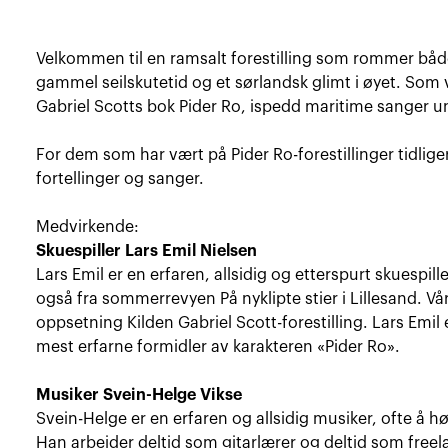
Velkommen til en ramsalt forestilling som rommer bå
gammel seilskutetid og et sørlandsk glimt i øyet. Som va
Gabriel Scotts bok Pider Ro, ispedd maritime sanger u
For dem som har vært på Pider Ro-forestillinger tidlige
fortellinger og sanger.
Medvirkende:
Skuespiller Lars Emil Nielsen
Lars Emil er en erfaren, allsidig og etterspurt skuespil
også fra sommerrevyen På nyklipte stier i Lillesand. Vå
oppsetning Kilden Gabriel Scott-forestilling. Lars Emil
mest erfarne formidler av karakteren «Pider Ro».
Musiker Svein-Helge Vikse
Svein-Helge er en erfaren og allsidig musiker, ofte å h
Han arbeider deltid som gitarlærer og deltid som fr