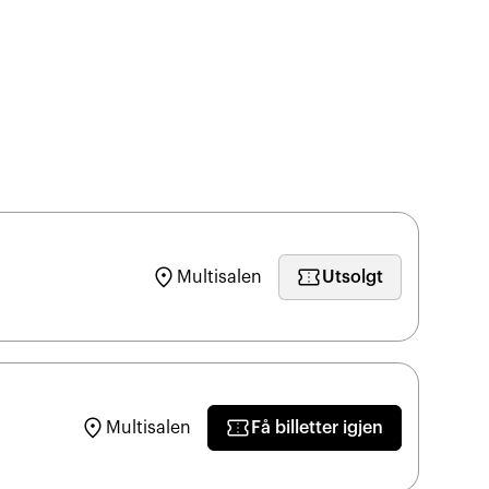
location_on
confirmation_number
Multisalen
Utsolgt
location_on
confirmation_number
Multisalen
Få billetter
igjen