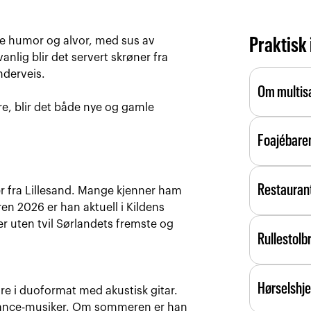
de humor og alvor, med sus av
Praktisk
nlig blir det servert skrøner fra
nderveis.
Om multis
re, blir det både nye og gamle
Multisalen
Foajébare
Foajebaren
Restauran
arrangeme
ler fra Lillesand. Mange kjenner ham
salene må 
ren 2026 er han aktuell i Kildens
Vi byr på 
tid og væ
 er uten tvil Sørlandets fremste og
Rullestolb
lokale lev
nærmer s
du enkelt 
Kilden ha
Reserver 
Hørselshje
bevegelse
øre i duoformat med akustisk gitar.
Meny
Ved behov
eelance-musiker. Om sommeren er han