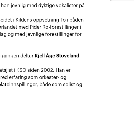
Kilden har 
av våre an
r han jevnlig med dyktige vokalister på
tre saler 
kontakte v
tilkobling
ledsager
m
eidet i Kildens oppsetning To i båden
rlandet med Pider Ro-forestillinger i
Hørselshje
ag og med jevnlige forestillinger for
e gangen deltar
Kjell Åge Stoveland
tsjist i KSO siden 2002. Han er
red erfaring som orkester- og
teinnspillinger, både som solist og i