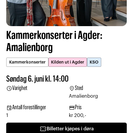
Kammerkonserter i Agder:
Amalienborg
Kammerkonserter
Kilden ut i Agder
KSO
Søndag 6. juni kl. 14:00
schedule
location_on
Varighet
Sted
Amalienborg
event
credit_card
Antall forestillinger
Pris
1
kr 200,-
confirmation_number
Billetter kjøpes i døra