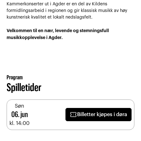
Kammerkonserter ut i Agder er en del av Kildens
formidlingsarbeid i regionen og gir klassisk musikk av høy
kunstnerisk kvalitet et lokalt nedslagsfelt.
Velkommen til en nær, levende og stemningsfull
musikkopplevelse i Agder.
Program
Spilletider
Søn
confirmation_number
06. jun
Billetter kjøpes i døra
kl. 14:00