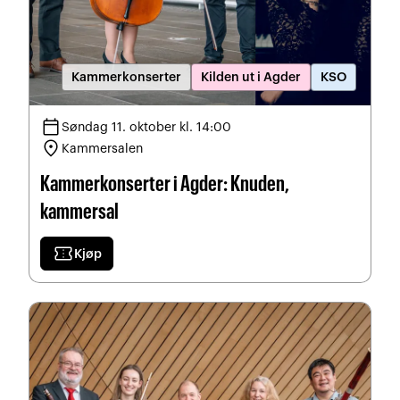
Kammerkonserter
Kilden ut i Agder
KSO
calendar_today
Søndag 11. oktober kl. 14:00
location_on
Kammersalen
Kammerkonserter i Agder: Knuden,
kammersal
confirmation_number
Kjøp