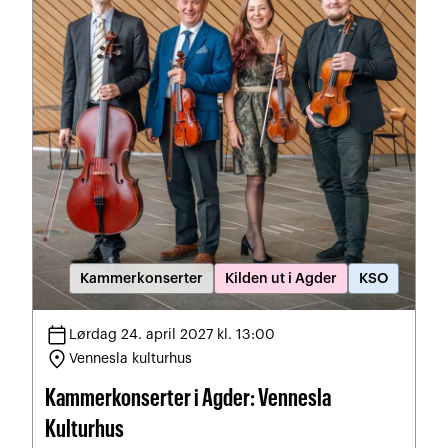
Kammerkonserter
Kilden ut i Agder
KSO
calendar_today
Lørdag 24. april 2027 kl. 13:00
location_on
Vennesla kulturhus
Kammerkonserter i Agder: Vennesla
Kulturhus