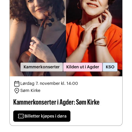
Kammerkonserter
Kilden ut i Agder
KSO
calendar_today
Lørdag 7. november kl. 14:00
location_on
Søm Kirke
Kammerkonserter i Agder: Søm Kirke
confirmation_number
Billetter kjøpes i døra