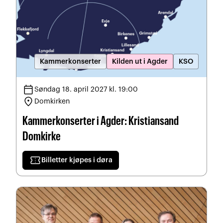
Kammerkonserter
Kilden ut i Agder
KSO
calendar_today
Søndag 18. april 2027 kl. 19:00
location_on
Domkirken
Kammerkonserter i Agder: Kristiansand
Domkirke
confirmation_number
Billetter kjøpes i døra