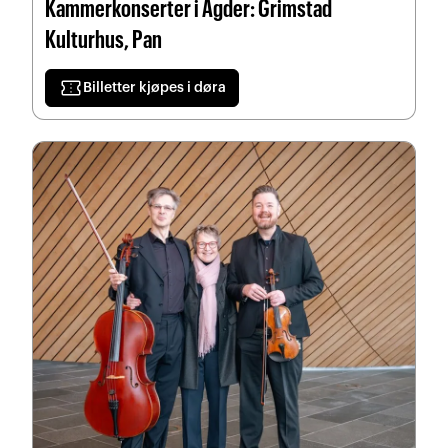
Kammerkonserter i Agder: Grimstad
Kulturhus, Pan
confirmation_number
Billetter kjøpes i døra