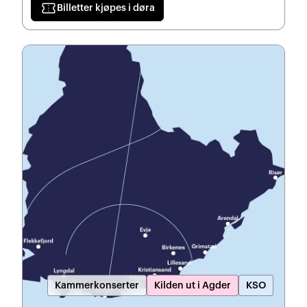
confirmation_number
Billetter kjøpes i døra
Kammerkonserter
Kilden ut i Agder
KSO