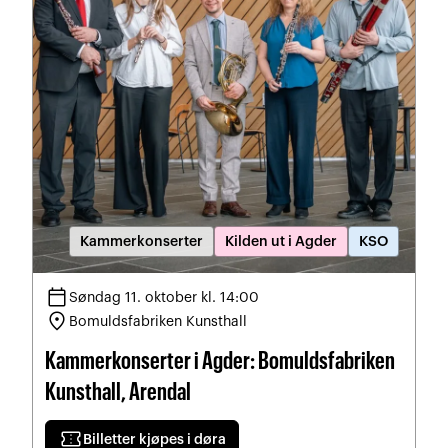
Kammerkonserter
Kilden ut i Agder
KSO
calendar_today
Søndag 11. oktober kl. 14:00
location_on
Bomuldsfabriken Kunsthall
Kammerkonserter i Agder: Bomuldsfabriken
Kunsthall, Arendal
confirmation_number
Billetter kjøpes i døra