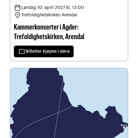
calendar_today
Lørdag 10. april 2027 kl. 13:00
location_on
Trefoldighetskirken Arendal
Kammerkonserter i Agder:
Trefoldighetskirken, Arendal
confirmation_number
Billetter kjøpes i døra