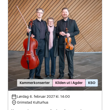
Kammerkonserter
Kilden ut i Agder
KSO
calendar_today
Lørdag 6. februar 2027 kl. 14:00
location_on
Grimstad Kulturhus