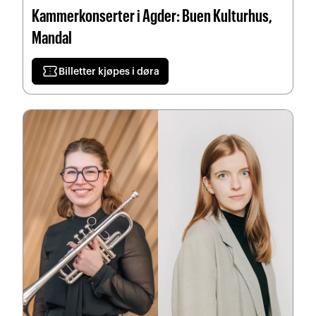
Kammerkonserter i Agder: Buen Kulturhus,
Mandal
confirmation_number
Billetter kjøpes i døra