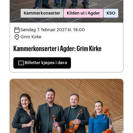
Kammerkonserter
Kilden ut i Agder
KSO
calendar_today
Søndag 7. februar 2027 kl. 18:00
location_on
Grim Kirke
Kammerkonserter i Agder: Grim Kirke
confirmation_number
Billetter kjøpes i døra