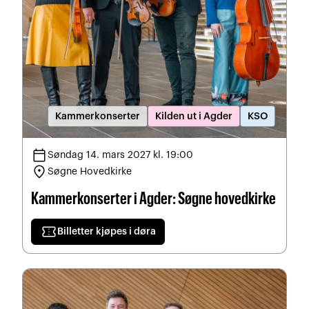
Kammerkonserter
Kilden ut i Agder
KSO
calendar_today
Søndag 14. mars 2027 kl. 19:00
location_on
Søgne Hovedkirke
Kammerkonserter i Agder: Søgne hovedkirke
confirmation_number
Billetter kjøpes i døra