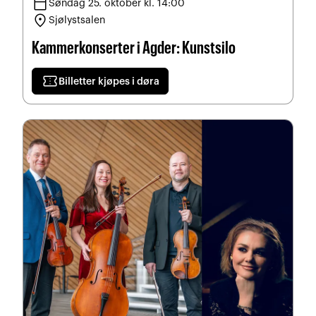
calendar_today
Søndag 25. oktober kl. 14:00
location_on
Sjølystsalen
Kammerkonserter i Agder: Kunstsilo
confirmation_number
Billetter kjøpes i døra