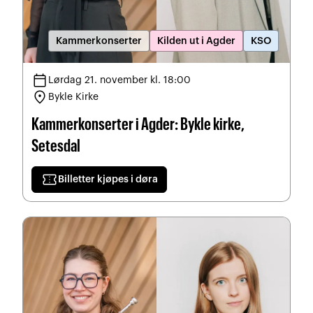
Kammerkonserter
Kilden ut i Agder
KSO
calendar_today
Lørdag 21. november kl. 18:00
location_on
Bykle Kirke
Kammerkonserter i Agder: Bykle kirke,
Setesdal
confirmation_number
Billetter kjøpes i døra