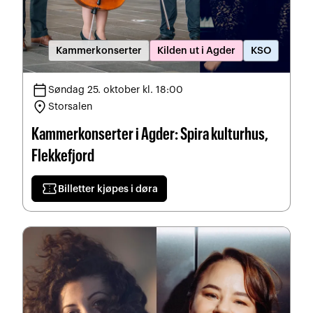
Kammerkonserter
Kilden ut i Agder
KSO
calendar_today
Søndag 25. oktober kl. 18:00
location_on
Storsalen
Kammerkonserter i Agder: Spira kulturhus,
Flekkefjord
confirmation_number
Billetter kjøpes i døra