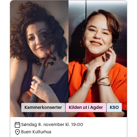
Kammerkonserter
Kilden ut i Agder
KSO
calendar_today
Søndag 8. november kl. 19:00
location_on
Buen Kulturhus