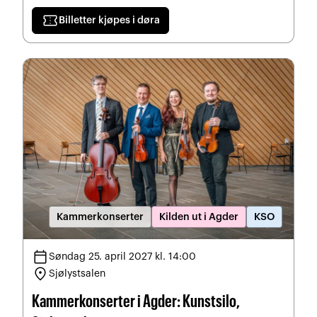
confirmation_number
Billetter kjøpes i døra
Kammerkonserter
Kilden ut i Agder
KSO
calendar_today
Søndag 25. april 2027 kl. 14:00
location_on
Sjølystsalen
Kammerkonserter i Agder: Kunstsilo,