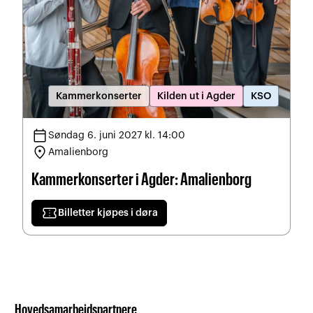
Kammerkonserter
Kilden ut i Agder
KSO
calendar_today
Søndag 6. juni 2027 kl. 14:00
location_on
Amalienborg
Kammerkonserter i Agder: Amalienborg
confirmation_number
Billetter kjøpes i døra
Hovedsamarbeidspartnere