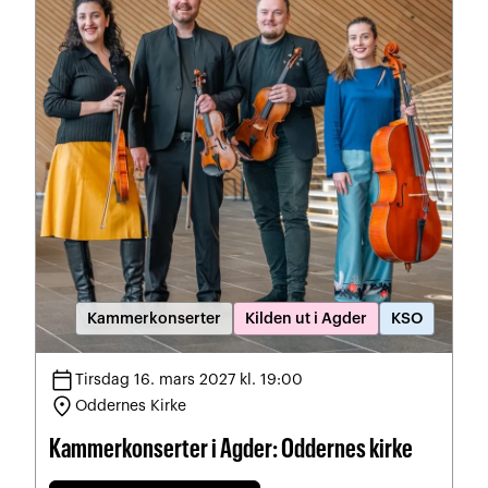
Kammerkonserter
Kilden ut i Agder
KSO
calendar_today
Tirsdag 16. mars 2027 kl. 19:00
location_on
Oddernes Kirke
Kammerkonserter i Agder: Oddernes kirke