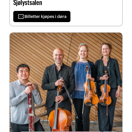
Sjølystsalen
confirmation_number
Billetter kjøpes i døra