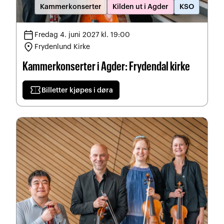
Kammerkonserter
Kilden ut i Agder
KSO
calendar_today
Fredag 4. juni 2027 kl. 19:00
location_on
Frydenlund Kirke
Kammerkonserter i Agder: Frydendal kirke
confirmation_number
Billetter kjøpes i døra