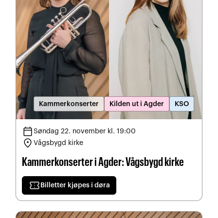
Kammerkonserter
Kilden ut i Agder
KSO
calendar_today
Søndag 22. november kl. 19:00
location_on
Vågsbygd kirke
Kammerkonserter i Agder: Vågsbygd kirke
confirmation_number
Billetter kjøpes i døra