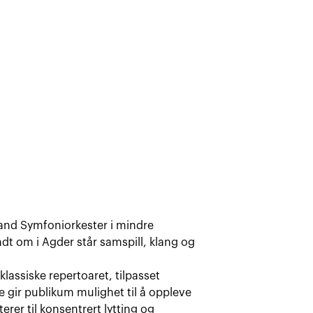
and Symfoniorkester i mindre
dt om i Agder står samspill, klang og
assiske repertoaret, tilpasset
ir publikum mulighet til å oppleve
erer til konsentrert lytting og