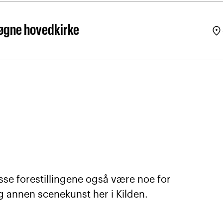
øgne hovedkirke
location_on
sse forestillingene også være noe for
g annen scenekunst her i Kilden.