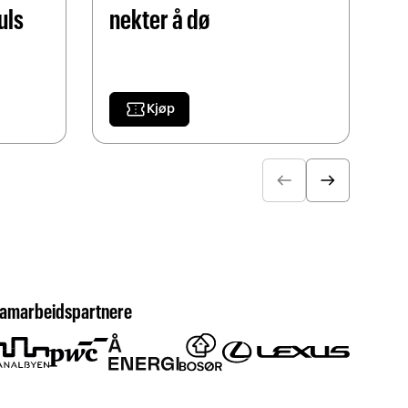
uls
nekter å dø
confirmation_number
Kjøp
arrow_left_alt
arrow_right_alt
amarbeidspartnere