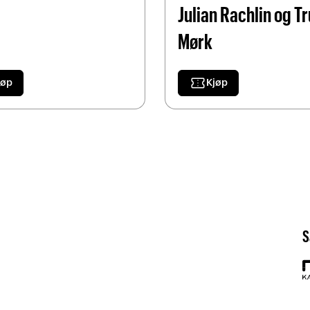
Julian Rachlin og Tr
Mørk
confirmation_number
jøp
Kjøp
S