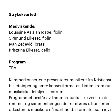
Strykekvartett
Medvirkende:
Loussine Azizian Idsøe, fiolin
Sigmund Eikeset, fiolin
Ivan Zečević, bratsj
Krisztina Eikeset, cello
Program
TBA
Kammerkonsertene presenterer musikere fra Kristians
besetninger og nære konsertformater. I intime rom run
musikalske detaljer i sentrum.
Programmet består av kammermusikalske verk fra det kl
rommet og sammenhengen de fremføres i. Konsertene g
orkesterets musikere på nært hold, i formater som invit