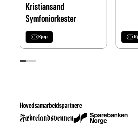
Kristiansand
Symfoniorkester
confirmation_number
confirmation_number
Kjøp
K
Hovedsamarbeidspartnere