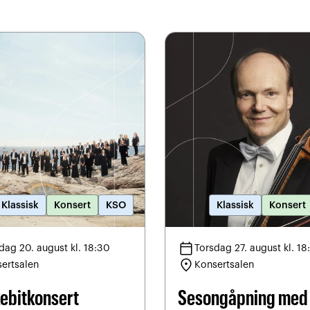
Klassisk
Konsert
KSO
Klassisk
Konsert
calendar_today
dag 20. august kl. 18:30
Torsdag 27. august kl. 18
location_on
ertsalen
Konsertsalen
ebitkonsert
Sesongåpning med