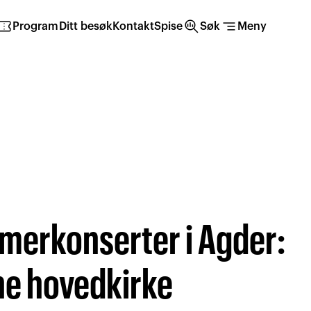
irmation_number
search_insights
segment
Program
Ditt besøk
Kontakt
Spise
Søk
Meny
erkonserter i Agder:
e hovedkirke