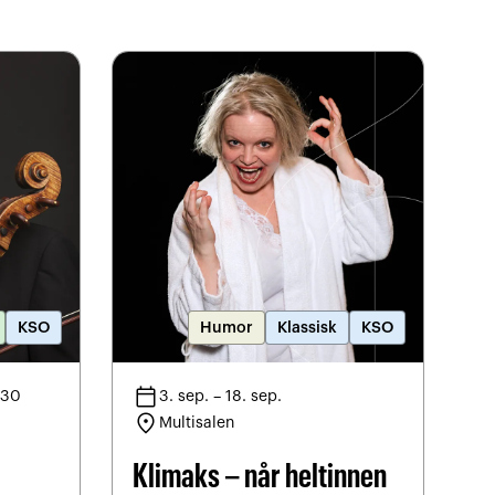
KSO
Humor
Klassisk
KSO
calendar_today
calendar_
:30
3. sep. – 18. sep.
location_on
locatio
Multisalen
Klimaks – når heltinnen
M