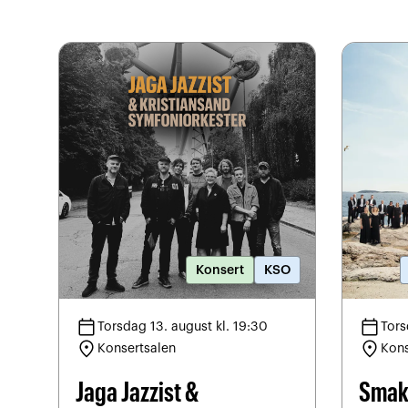
Konsert
KSO
calendar_today
calendar_today
Torsdag 13. august kl. 19:30
Tors
location_on
location_on
Konsertsalen
Kons
Jaga Jazzist &
Smak