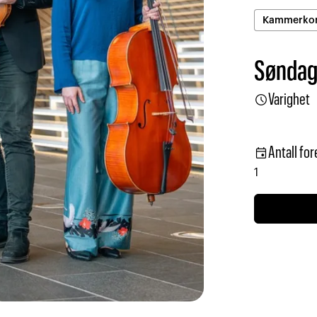
Kammerkon
Søndag 
schedule
Varighet
event
Antall for
1