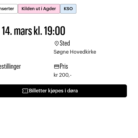
serter
Kilden ut i Agder
KSO
14. mars kl. 19:00
location_on
Sted
Søgne Hovedkirke
credit_card
estillinger
Pris
kr 200,-
confirmation_number
Billetter kjøpes i døra