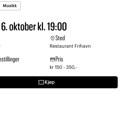
Musikk
 6. oktober kl. 19:00
location_on
Sted
r
Restaurant Frihavn
credit_card
estillinger
Pris
kr 150 - 350,-
confirmation_number
Kjøp