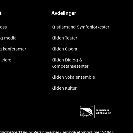
t
Avdelinger
 oss
Kristiansand Symfoniorkester
og media
Kilden Teater
g konferanser
Kilden Opera
 eiere
Kilden Dialog &
Kompetansesenter
Kilden Vokalensemble
Kilden Kultur
glighetserklæring
Personvernerklæring
Retningslinjer SOME