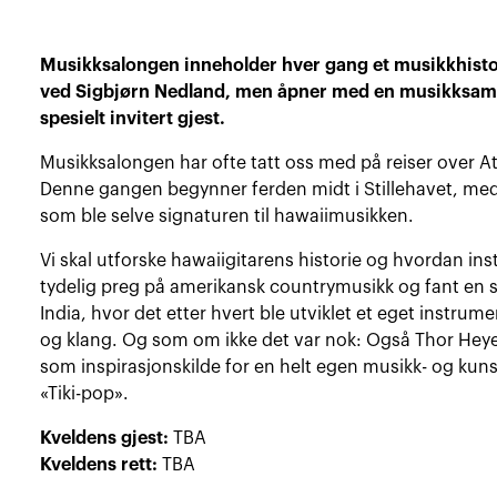
Musikksalongen inneholder hver gang et musikkhistori
ved Sigbjørn Nedland, men åpner med en musikksamt
spesielt invitert gjest.
Musikksalongen har ofte tatt oss med på reiser over At
Denne gangen begynner ferden midt i Stillehavet, med
som ble selve signaturen til hawaiimusikken.
Vi skal utforske hawaiigitarens historie og hvordan in
tydelig preg på amerikansk countrymusikk og fant en sær
India, hvor det etter hvert ble utviklet et eget instrume
og klang. Og som om ikke det var nok: Også
Thor Hey
som inspirasjonskilde for en helt egen musikk- og kuns
«Tiki-pop».
Kveldens gjest:
TBA
Kveldens rett:
TBA