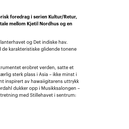
sk foredrag i serien Kultur/Retur,
ale mellom Kjetil Nordhus og en
lanterhavet og Det indiske hav.
 de karakteristiske glidende tonene
strumentet erobret verden, satte et
lig sterk plass i Asia – ikke minst i
nt inspirert av hawaiigitarens uttrykk
erdahl
dukker opp i Musikksalongen –
tretning med Stillehavet i sentrum: