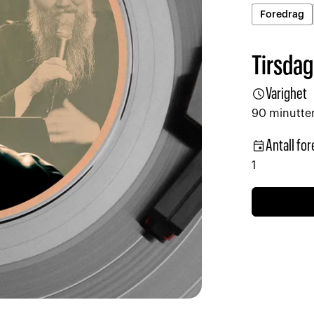
Foredrag
Tirsdag
schedule
Varighet
90 minutte
event
Antall for
1