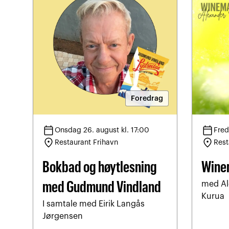
Foredrag
calendar_today
calendar_today
Onsdag 26. august kl. 17:00
Fred
location_on
location_on
Restaurant Frihavn
Rest
Bokbad og høytlesning
Wine
med Al
med Gudmund Vindland
Kurua
I samtale med Eirik Langås
Jørgensen