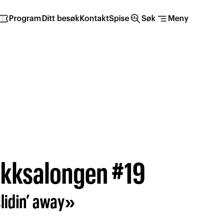
irmation_number
search_insights
segment
Program
Ditt besøk
Kontakt
Spise
Søk
Meny
kksalongen #19
lidin’ away»