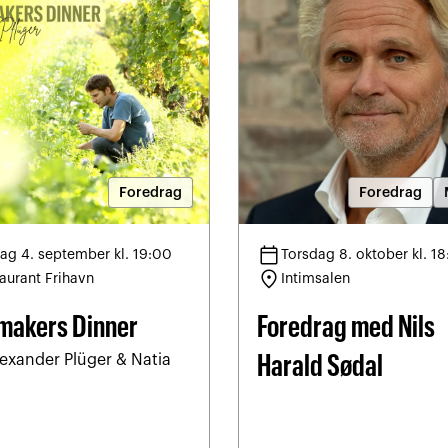
Foredrag
Foredrag
calendar_today
ag 4. september kl. 19:00
Torsdag 8. oktober kl. 1
location_on
aurant Frihavn
Intimsalen
makers Dinner
Foredrag med Nils
exander Plüger & Natia
Harald Sødal