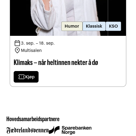
Humor
Klassisk
KSO
calendar_today
3. sep. – 18. sep.
location_on
Multisalen
Klimaks – når heltinnen nekter å dø
confirmation_number
Kjøp
Hovedsamarbeidspartnere