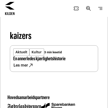
Hopp
Hopp
confirmation_number
search_insights
segment
til
til
innhold
navigasjon
kaizers
Aktuelt
Kultur
3 min lesetid
En annerledes kjærlighetshistorie
north_east
Les mer
Hovedsamarbeidspartnere