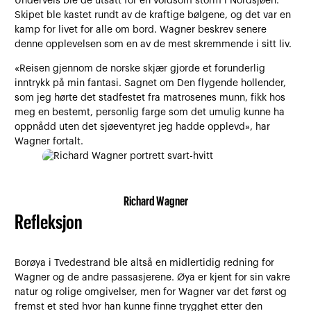
Underveis ble de utsatt for en voldsom storm i Nordsjøen.
Skipet ble kastet rundt av de kraftige bølgene, og det var en
kamp for livet for alle om bord. Wagner beskrev senere
denne opplevelsen som en av de mest skremmende i sitt liv.
«Reisen gjennom de norske skjær gjorde et forunderlig
inntrykk på min fantasi. Sagnet om Den flygende hollender,
som jeg hørte det stadfestet fra matrosenes munn, fikk hos
meg en bestemt, personlig farge som det umulig kunne ha
oppnådd uten det sjøeventyret jeg hadde opplevd», har
Wagner fortalt.
Richard Wagner
Refleksjon
Borøya i Tvedestrand ble altså en midlertidig redning for
Wagner og de andre passasjerene. Øya er kjent for sin vakre
natur og rolige omgivelser, men for Wagner var det først og
fremst et sted hvor han kunne finne trygghet etter den