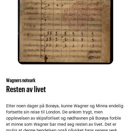
Wagners noteark
Resten av livet
Etter noen dager på Borøya, kunne Wagner og Minna endelig
fortsette sin reise til London. De ankom trygt, men
opplevelsen av skipsforliset og nødhavnen på Borøya forble
et minne som Wagner bar med seg resten av livet. Det er
mulig at denne hendelsen også påvirket hans senere verk,