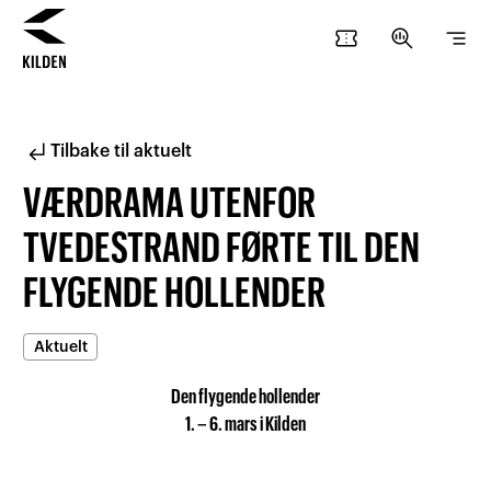
confirmation_number
search_insights
segment
Hopp
Hopp
til
til
innhold
navigasjon
subdirectory_arrow_left
Tilbake til aktuelt
VÆRDRAMA UTENFOR
TVEDESTRAND FØRTE TIL DEN
FLYGENDE HOLLENDER
Aktuelt
Den flygende hollender
1. – 6. mars i Kilden