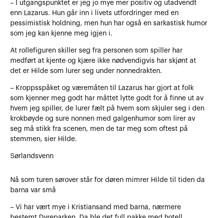
– I utgangspunktet er jeg jo mye mer positiv og utadvendt
enn Lazarus. Hun går inn i livets utfordringer med en
pessimistisk holdning, men hun har også en sarkastisk humor
som jeg kan kjenne meg igjen i.
At rollefiguren skiller seg fra personen som spiller har
medført at kjente og kjære ikke nødvendigvis har skjønt at
det er Hilde som lurer seg under nonnedrakten.
– Kroppsspåket og væremåten til Lazarus har gjort at folk
som kjenner meg godt har måttet lytte godt for å finne ut av
hvem jeg spiller, de lurer fælt på hvem som skjuler seg i den
krokbøyde og sure nonnen med galgenhumor som lirer av
seg må stikk fra scenen, men de tar meg som oftest på
stemmen, sier Hilde.
Sørlandsvenn
Nå som turen sørover står for døren mimrer Hilde til tiden da
barna var små
– Vi har vært mye i Kristiansand med barna, nærmere
bestemt Dyreparken. Da ble det full pakke med hotell,