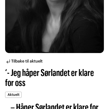
subdirectory_arrow_left
Tilbake til aktuelt
‘- Jeg håper Sørlandet er klare
for oss
Aktuelt
– Håper Sørlandet er klare for