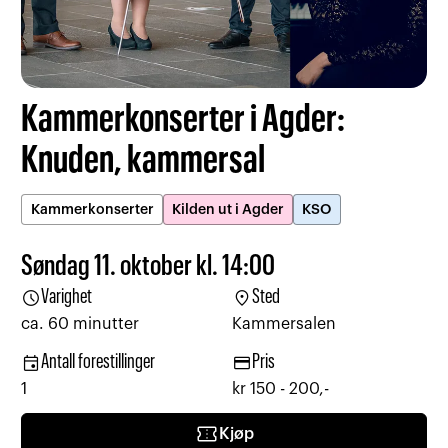
Kammerkonserter i Agder:
Knuden, kammersal
Kammerkonserter
Kilden ut i Agder
KSO
Søndag 11. oktober kl. 14:00
schedule
location_on
Varighet
Sted
ca. 60 minutter
Kammersalen
event
credit_card
Antall forestillinger
Pris
1
kr 150 - 200,-
confirmation_number
Kjøp