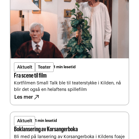
Aktuelt
Teater
1 min lesetid
Fra scene til film
Kortfilmen Small Talk ble til teaterstykke i Kilden, nå
blir det også en helaftens spillefilm
north_east
Les mer
Aktuelt
1 min lesetid
Boklansering av Korsangerboka
Bli med på lansering av Korsangerboka i Kildens foaje