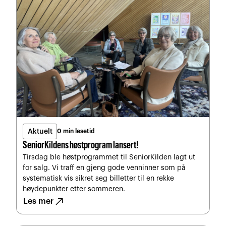
Aktuelt
0 min lesetid
SeniorKildens høstprogram lansert!
Tirsdag ble høstprogrammet til SeniorKilden lagt ut
for salg. Vi traff en gjeng gode venninner som på
systematisk vis sikret seg billetter til en rekke
høydepunkter etter sommeren.
north_east
Les mer