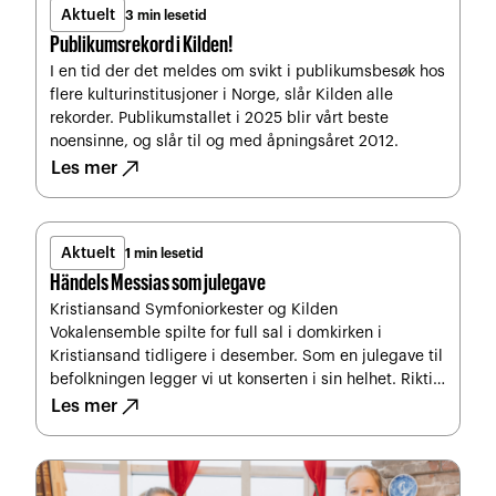
Aktuelt
3 min lesetid
Publikumsrekord i Kilden!
I en tid der det meldes om svikt i publikumsbesøk hos
flere kulturinstitusjoner i Norge, slår Kilden alle
rekorder. Publikumstallet i 2025 blir vårt beste
noensinne, og slår til og med åpningsåret 2012.
north_east
Les mer
Aktuelt
1 min lesetid
Händels Messias som julegave
Kristiansand Symfoniorkester og Kilden
Vokalensemble spilte for full sal i domkirken i
Kristiansand tidligere i desember. Som en julegave til
befolkningen legger vi ut konserten i sin helhet. Riktig
north_east
god jul fra alle oss i Kilden teater og konserthus.
Les mer