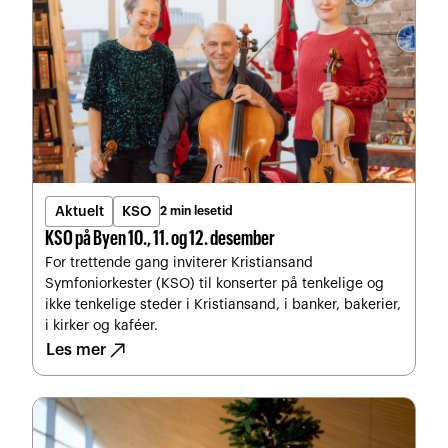
Aktuelt
KSO
2 min lesetid
KSO på Byen 10., 11. og 12. desember
For trettende gang inviterer Kristiansand
Symfoniorkester (KSO) til konserter på tenkelige og
ikke tenkelige steder i Kristiansand, i banker, bakerier,
i kirker og kaféer.
north_east
Les mer