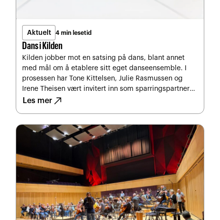
Aktuelt
4 min lesetid
Dans i Kilden
Kilden jobber mot en satsing på dans, blant annet
med mål om å etablere sitt eget danseensemble. I
prosessen har Tone Kittelsen, Julie Rasmussen og
Irene Theisen vært invitert inn som sparringspartnere,
north_east
og kommet med forslag til innhold for ensemblets
Les mer
første periode.