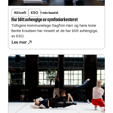
Aktuelt
KSO
1 min lesetid
Har blitt avhengige av symfoniorkesteret
Tidligere kommunelege Dagfinn Harr og hans kone
Bente Knudsen har innsett at de har blitt avhengige,
av KSO.
north_east
Les mer