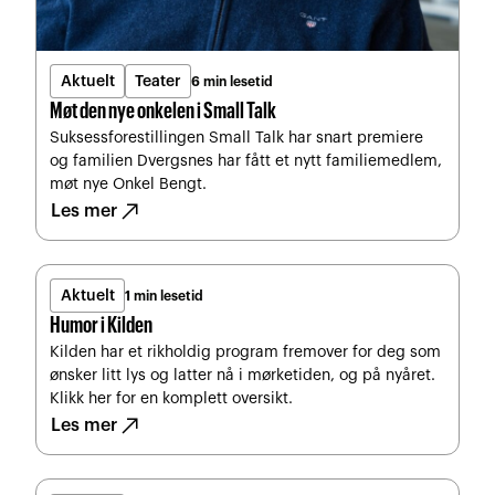
Aktuelt
Teater
6 min lesetid
Møt den nye onkelen i Small Talk
Suksessforestillingen Small Talk har snart premiere
og familien Dvergsnes har fått et nytt familiemedlem,
møt nye Onkel Bengt.
north_east
Les mer
Aktuelt
1 min lesetid
Humor i Kilden
Kilden har et rikholdig program fremover for deg som
ønsker litt lys og latter nå i mørketiden, og på nyåret.
Klikk her for en komplett oversikt.
north_east
Les mer