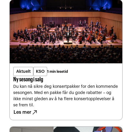
Aktuelt
KSO
1 min lesetid
Ny sesong i salg
Du kan nå sikre deg konsertpakker for den kommende
sesongen. Med en pakke får du gode rabatter – og
ikke minst gleden av å ha flere konsertopplevelser å
se frem til.
north_east
Les mer