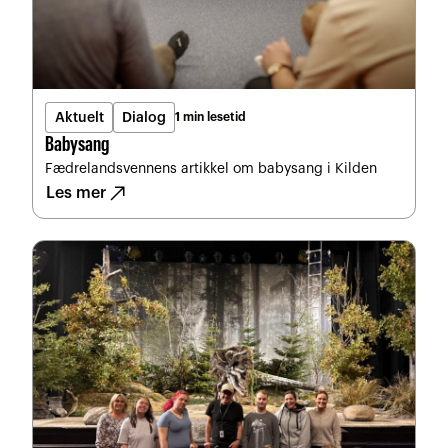
Aktuelt
Dialog
1 min lesetid
Babysang
Fædrelandsvennens artikkel om babysang i Kilden
north_east
Les mer