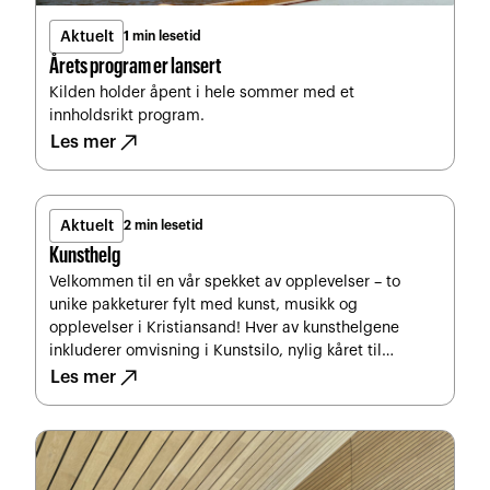
Aktuelt
1 min lesetid
Årets program er lansert
Kilden holder åpent i hele sommer med et
innholdsrikt program.
north_east
Les mer
Aktuelt
2 min lesetid
Kunsthelg
Velkommen til en vår spekket av opplevelser – to
unike pakketurer fylt med kunst, musikk og
opplevelser i Kristiansand! Hver av kunsthelgene
inkluderer omvisning i Kunstsilo, nylig kåret til
north_east
verdens vakreste museum, to scenekunstopplevelser i
Les mer
Kilden teater og konserthus, deilige måltider,
behagelig overnatting og mer.