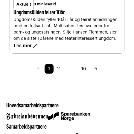
Aktuelt
3 min lesetid
UngdomsKilden feirer 10år
UngdomsKilden fyller 10år i år og feiret anledningen
med en fullsatt sal i Multisalen. Les hva leder for
barn- og ungesatsingen, Silje Hansen Flemmen, sier
om de siste 10årene med teaterinteressert ungdom.
north_east
Les mer
arrow_back
arrow_forward
…
1
2
16
Hovedsamarbeidspartnere
Samarbeidspartnere