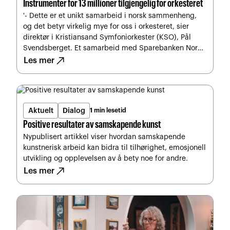
Instrumenter for 13 millioner tilgjengelig for orkesteret
'- Dette er et unikt samarbeid i norsk sammenheng,
og det betyr virkelig mye for oss i orkesteret, sier
direktør i Kristiansand Symfoniorkester (KSO), Pål
Svendsberget. Et samarbeid med Sparebanken Norge
north_east
gir nå orkesteret seks nye kvalitetsinstrumenter.
Les mer
Aktuelt
Dialog
1 min lesetid
Positive resultater av samskapende kunst
Nypublisert artikkel viser hvordan samskapende
kunstnerisk arbeid kan bidra til tilhørighet, emosjonell
utvikling og opplevelsen av å bety noe for andre.
north_east
Les mer