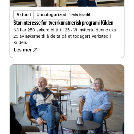
Aktuelt
Uncategorized
1 min lesetid
Stor interesse for tverrkunstnerisk program i Kilden
Nå har 250 søkere blitt til 25.- Vi inviterte denne uka
25 av søkerne til å delta på et todagers verksted i
Kilden.
north_east
Les mer