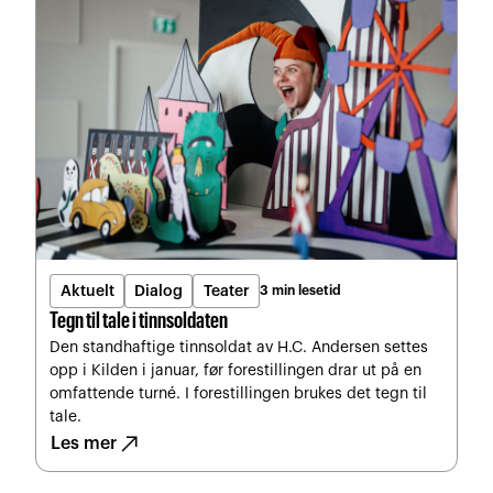
Aktuelt
Dialog
Teater
3 min lesetid
Tegn til tale i tinnsoldaten
Den standhaftige tinnsoldat av H.C. Andersen settes
opp i Kilden i januar, før forestillingen drar ut på en
omfattende turné. I forestillingen brukes det tegn til
tale.
north_east
Les mer