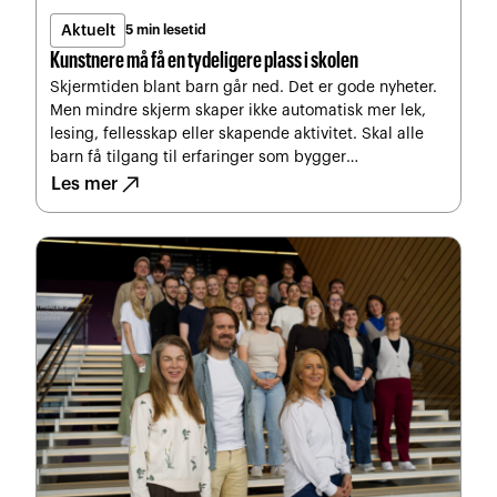
Aktuelt
5 min lesetid
Kunstnere må få en tydeligere plass i skolen
Skjermtiden blant barn går ned. Det er gode nyheter.
Men mindre skjerm skaper ikke automatisk mer lek,
lesing, fellesskap eller skapende aktivitet. Skal alle
barn få tilgang til erfaringer som bygger
north_east
konsentrasjon og mestring, må kunstnere få en
Les mer
tydeligere plass i skolen.