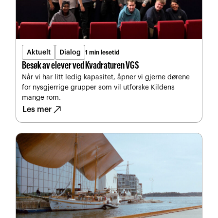
Aktuelt
Dialog
1 min lesetid
Besøk av elever ved Kvadraturen VGS
Når vi har litt ledig kapasitet, åpner vi gjerne dørene
for nysgjerrige grupper som vil utforske Kildens
mange rom.
north_east
Les mer