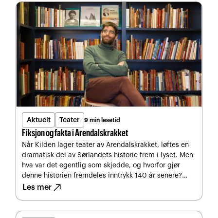
Aktuelt
Teater
9 min lesetid
Fiksjon og fakta i Arendalskrakket
Når Kilden lager teater av Arendalskrakket, løftes en
dramatisk del av Sørlandets historie frem i lyset. Men
hva var det egentlig som skjedde, og hvorfor gjør
denne historien fremdeles inntrykk 140 år senere?
north_east
Historiker Håkon Haugland ved KUBEN i Arendal
Les mer
forteller hvorfor det skjedde, men prøver også å gi et
svar på spørsmålet, kan det skje igjen?