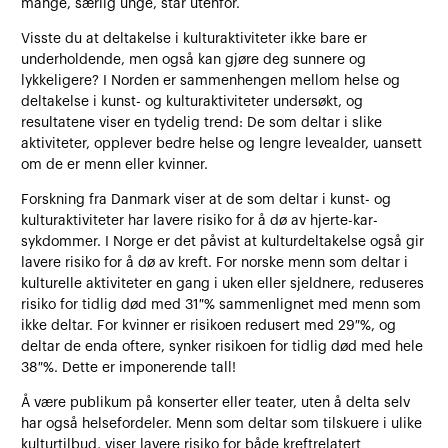
mange, særlig unge, står utenfor.
Visste du at deltakelse i kulturaktiviteter ikke bare er
underholdende, men også kan gjøre deg sunnere og
lykkeligere? I Norden er sammenhengen mellom helse og
deltakelse i kunst- og kulturaktiviteter undersøkt, og
resultatene viser en tydelig trend: De som deltar i slike
aktiviteter, opplever bedre helse og lengre levealder, uansett
om de er menn eller kvinner.
Forskning fra Danmark viser at de som deltar i kunst- og
kulturaktiviteter har lavere risiko for å dø av hjerte-kar-
sykdommer. I Norge er det påvist at kulturdeltakelse også gir
lavere risiko for å dø av kreft. For norske menn som deltar i
kulturelle aktiviteter en gang i uken eller sjeldnere, reduseres
risiko for tidlig død med 31 % sammenlignet med menn som
ikke deltar. For kvinner er risikoen redusert med 29 %, og
deltar de enda oftere, synker risikoen for tidlig død med hele
38 %. Dette er imponerende tall!
Å være publikum på konserter eller teater, uten å delta selv
har også helsefordeler. Menn som deltar som tilskuere i ulike
kulturtilbud, viser lavere risiko for både kreftrelatert