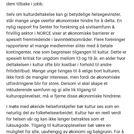
dem tilbake i jobb.
Selv om kulturdeltakelse kan gi betydelige helsegevinster,
står mange unge overfor økonomiske hindre for å delta. En
nylig rapport fra Senter for forskning på sivilsamfunn &
frivillig sektor i NORCE viser at økonomiske barrierer er
spesielt fremtredende i lavinntektsområder. Flere foreninger
rapporterer at mange medlemmer sliter med å betale
kontingenter, noe som begrenser tilgangen til kultur. Dette er
spesielt kritisk for ungdom mellom 13 og 19 år, en alder hvor
deltakelsen i kultur ofte blir kostbar i forhold til andre
fritidstilbud. Mange unge tvinges til å velge bort kulturen,
ikke fordi de mangler interesse, men fordi de økonomiske
utfordringene blir for store. Dersom vi skal skape et
inkluderende samfunn og gi alle lik tilgang til
kulturopplevelser, må vi fjerne disse økonomiske hindrene.
I møte med økende helseforskjeller bør kultur ses som en
naturlig del av folkehelsearbeidet. Kultur har en reell verdi
for helsen vår og kan ikke lenger betraktes som et
luksusgode. Tilgang til kulturopplevelser bør være en
mulighet for alle, uavhengig av økonomi og bakgrunn. For å