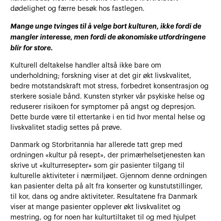
dødelighet og færre besøk hos fastlegen.
Mange unge tvinges til å velge bort kulturen, ikke fordi de
mangler interesse, men fordi de økonomiske utfordringene
blir for store.
Kulturell deltakelse handler altså ikke bare om
underholdning; forskning viser at det gir økt livskvalitet,
bedre motstandskraft mot stress, forbedret konsentrasjon og
sterkere sosiale bånd. Kunsten styrker vår psykiske helse og
reduserer risikoen for symptomer på angst og depresjon.
Dette burde være til ettertanke i en tid hvor mental helse og
livskvalitet stadig settes på prøve.
Danmark og Storbritannia har allerede tatt grep med
ordningen «kultur på resept», der primærhelsetjenesten kan
skrive ut «kulturresepter» som gir pasienter tilgang til
kulturelle aktiviteter i nærmiljøet. Gjennom denne ordningen
kan pasienter delta på alt fra konserter og kunstutstillinger,
til kor, dans og andre aktiviteter. Resultatene fra Danmark
viser at mange pasienter opplever økt livskvalitet og
mestring, og for noen har kulturtiltaket til og med hjulpet