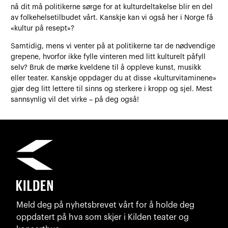
nå dit må politikerne sørge for at kulturdeltakelse blir en del
av folkehelsetilbudet vårt. Kanskje kan vi også her i Norge få
«kultur på resept»?
Samtidig, mens vi venter på at politikerne tar de nødvendige
grepene, hvorfor ikke fylle vinteren med litt kulturelt påfyll
selv? Bruk de mørke kveldene til å oppleve kunst, musikk
eller teater. Kanskje oppdager du at disse «kulturvitaminene»
gjør deg litt lettere til sinns og sterkere i kropp og sjel. Mest
sannsynlig vil det virke – på deg også!
Meld deg på nyhetsbrevet vårt for å holde deg
oppdatert på hva som skjer i Kilden teater og