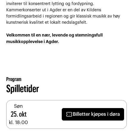
inviterer til konsentrert lytting og fordypning.
Kammerkonserter ut i Agder er en del av Kildens
formidlingsarbeid i regionen og gir klassisk musikk av høy
kunstnerisk kvalitet et lokalt nedslagsfelt.
Velkommen til en nær, levende og stemningsfull
musikkopplevelse i Agder.
Program
Spilletider
Søn
confirmation_number
25. okt
Billetter kjøpes i døra
kl. 18:00