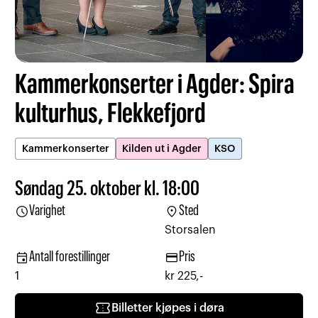
Kammerkonserter i Agder: Spira
kulturhus, Flekkefjord
Kammerkonserter
Kilden ut i Agder
KSO
Søndag 25. oktober kl. 18:00
schedule
location_on
Varighet
Sted
Storsalen
event
credit_card
Antall forestillinger
Pris
1
kr 225,-
confirmation_number
Billetter kjøpes i døra