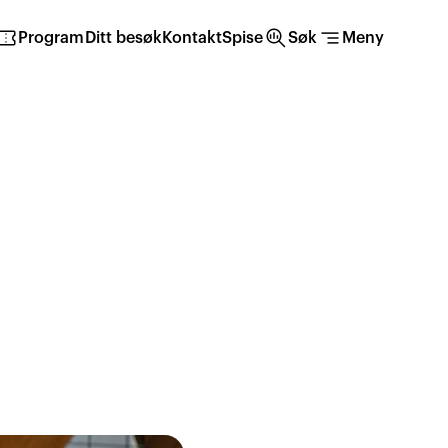
irmation_number
search_insights
segment
Program
Ditt besøk
Kontakt
Spise
Søk
Meny