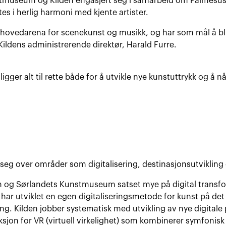
stmuseum og Kilden engasjert seg i samarbeid om Palmesus C
s i herlig harmoni med kjente artister.
 hovedarena for scenekunst og musikk, og har som mål å bli
Kildens administrerende direktør, Harald Furre.
gger alt til rette både for å utvikle nye kunstuttrykk og å nå 
seg over områder som digitalisering, destinasjonsutvikling 
en og Sørlandets Kunstmuseum satset mye på digital transf
ar utviklet en egen digitaliseringsmetode for kunst på det 
ling. Kilden jobber systematisk med utvikling av nye digita
jon for VR (virtuell virkelighet) som kombinerer symfonisk