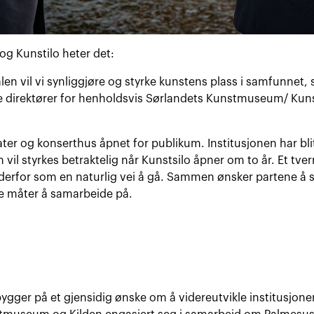
 og Kunstilo heter det:
n vil vi synliggjøre og styrke kunstens plass i samfunnet, 
e direktører for henholdsvis Sørlandets Kunstmuseum/ Kunst
teater og konserthus åpnet for publikum. Institusjonen har blit
m vil styrkes betraktelig når Kunstsilo åpner om to år. Et tv
erfor som en naturlig vei å gå. Sammen ønsker partene å st
ye måter å samarbeide på.
bygger på et gjensidig ønske om å videreutvikle institusj