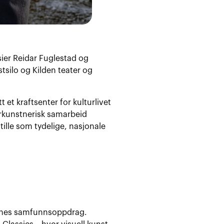
sier Reidar Fuglestad og
silo og Kilden teater og
t et kraftsenter for kulturlivet
errkunstnerisk samarbeid
ille som tydelige, nasjonale
onenes samfunnsoppdrag.