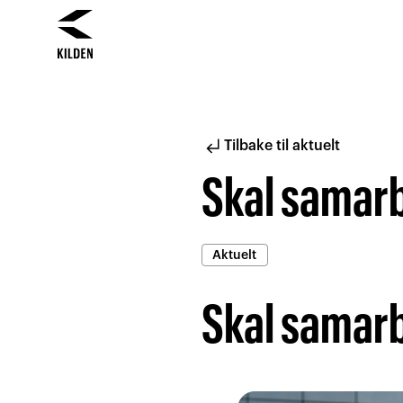
Hopp
Hopp
til
til
innhold
navigasjon
subdirectory_arrow_left
Tilbake til aktuelt
Skal samarb
Aktuelt
Skal samarb