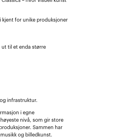
lassics – hvor visuell kunst
 kjent for unike produksjoner
ut til et enda større
og infrastruktur.
ormasjon i egne
høyeste nivå, som gir store
le produksjoner. Sammen har
 musikk og billedkunst.