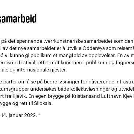
 samarbeid
e på det spennende tverrkunstneriske samarbeidet som denne
el av det nye samarbeidet er å utvikle Odderøya som reisem
må vi kunne gi publikum et mangfold av opplevelser. En av 
rnisme-festival rettet mot kunstnere, publikum og fagperso
ale og internasjonale gjester.
e parter om å se på bedre løsninger for nåværende infrastru
umsgrupper undersøkes både kollektivløsninger og utvidels
fra Kjevik. En egen brygge på Kristiansand Lufthavn Kjevi
ygge og rett til Silokaia.
 14. januar 2022. ”