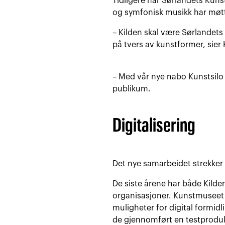
Tidligere har Sørlandets Kun
og symfonisk musikk har møtte
– Kilden skal være Sørlandets
på tvers av kunstformer, sier 
– Med vår nye nabo Kunstsilo li
publikum.
Digitalisering
Det nye samarbeidet strekker 
De siste årene har både Kild
organisasjoner. Kunstmuseet h
muligheter for digital formid
de gjennomført en testproduks