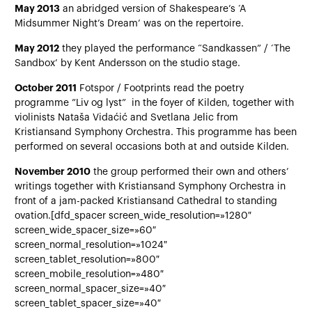
May 2013
an abridged version of Shakespeare’s ‘A
Midsummer Night’s Dream’ was on the repertoire.
May 2012
they played the performance “Sandkassen” / ‘The
Sandbox’ by Kent Andersson on the studio stage.
October 2011
Fotspor / Footprints read the poetry
programme ”Liv og lyst” in the foyer of Kilden, together with
violinists Nataša Vidaćić and Svetlana Jelic from
Kristiansand Symphony Orchestra. This programme has been
performed on several occasions both at and outside Kilden.
November 2010
the group performed their own and others’
writings together with Kristiansand Symphony Orchestra in
front of a jam-packed Kristiansand Cathedral to standing
ovation.[dfd_spacer screen_wide_resolution=»1280″
screen_wide_spacer_size=»60″
screen_normal_resolution=»1024″
screen_tablet_resolution=»800″
screen_mobile_resolution=»480″
screen_normal_spacer_size=»40″
screen_tablet_spacer_size=»40″