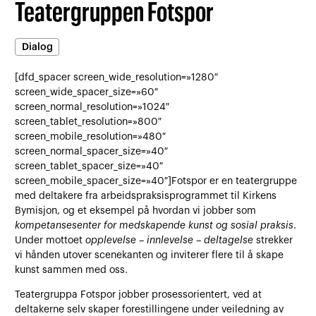
Teatergruppen Fotspor
Dialog
[dfd_spacer screen_wide_resolution=»1280″
screen_wide_spacer_size=»60″
screen_normal_resolution=»1024″
screen_tablet_resolution=»800″
screen_mobile_resolution=»480″
screen_normal_spacer_size=»40″
screen_tablet_spacer_size=»40″
screen_mobile_spacer_size=»40″]Fotspor er en teatergruppe
med deltakere fra arbeidspraksisprogrammet til Kirkens
Bymisjon, og et eksempel på hvordan vi jobber som
kompetansesenter for medskapende kunst og sosial praksis
.
Under mottoet
opplevelse – innlevelse – deltagelse
strekker
vi hånden utover scenekanten og inviterer flere til å skape
kunst sammen med oss.
Teatergruppa Fotspor jobber prosessorientert, ved at
deltakerne selv skaper forestillingene under veiledning av