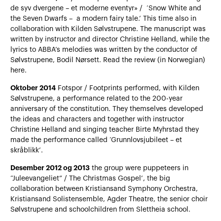
de syv dvergene – et moderne eventyr» / ‘Snow White and
the Seven Dwarfs – a modern fairy tale.’ This time also in
collaboration with Kilden Sølvstrupene. The manuscript was
written by instructor and director Christine Helland, while the
lyrics to ABBA’s melodies was written by the conductor of
Sølvstrupene, Bodil Nørsett. Read the review (in Norwegian)
here.
Oktober 2014
Fotspor / Footprints performed, with Kilden
Sølvstrupene, a performance related to the 200-year
anniversary of the constitution. They themselves developed
the ideas and characters and together with instructor
Christine Helland and singing teacher Birte Myhrstad they
made the performance called ‘Grunnlovsjubileet – et
skråblikk’.
Desember 2012 og 2013
the group were puppeteers in
“Juleevangeliet” / The Christmas Gospel’, the big
collaboration between Kristiansand Symphony Orchestra,
Kristiansand Solistensemble, Agder Theatre, the senior choir
Sølvstrupene and schoolchildren from Slettheia school.